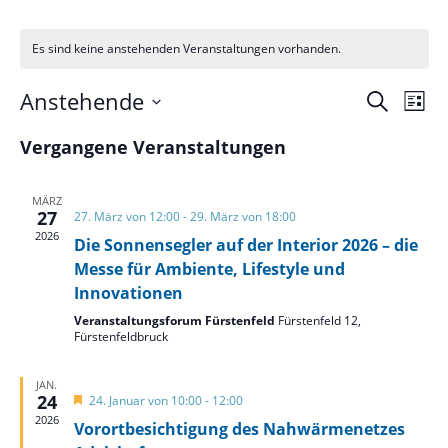
Es sind keine anstehenden Veranstaltungen vorhanden.
Verans
Ver
Anstehende
Suche
Liste
Ans
Suche
Datum
Nav
und
Vergangene Veranstaltungen
wählen.
Ansich
Naviga
MÄRZ
27
27. März von 12:00
-
29. März von 18:00
2026
Die Sonnensegler auf der Interior 2026 – die
Messe für Ambiente, Lifestyle und
Innovationen
Veranstaltungsforum Fürstenfeld
Fürstenfeld 12,
Fürstenfeldbruck
JAN.
24
Hervorgehoben
24. Januar von 10:00
-
12:00
2026
Vorortbesichtigung des Nahwärmenetzes