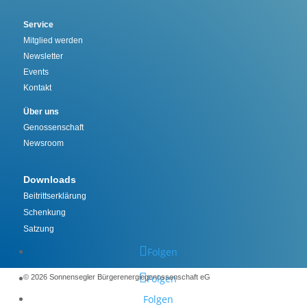
Service
Mitglied werden
Newsletter
Events
Kontakt
Über uns
Genossenschaft
Newsroom
Downloads
Beitrittserklärung
Schenkung
Satzung
Folgen
Folgen
©️ 2026 Sonnensegler Bürgerenergiegenossenschaft eG
Folgen