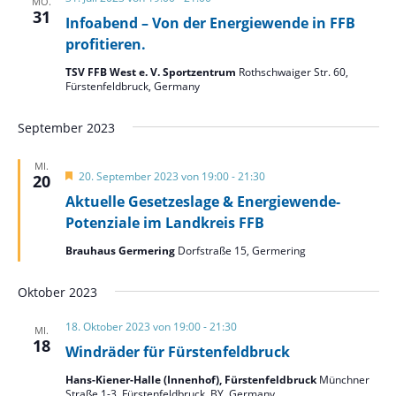
MO.
31
Infoabend – Von der Energiewende in FFB
profitieren.
TSV FFB West e. V. Sportzentrum
Rothschwaiger Str. 60,
Fürstenfeldbruck, Germany
September 2023
MI.
Hervorgehoben
20. September 2023 von 19:00
-
21:30
20
Aktuelle Gesetzeslage & Energiewende-
Potenziale im Landkreis FFB
Brauhaus Germering
Dorfstraße 15, Germering
Oktober 2023
18. Oktober 2023 von 19:00
-
21:30
MI.
18
Windräder für Fürstenfeldbruck
Hans-Kiener-Halle (Innenhof), Fürstenfeldbruck
Münchner
Straße 1-3, Fürstenfeldbruck, BY, Germany