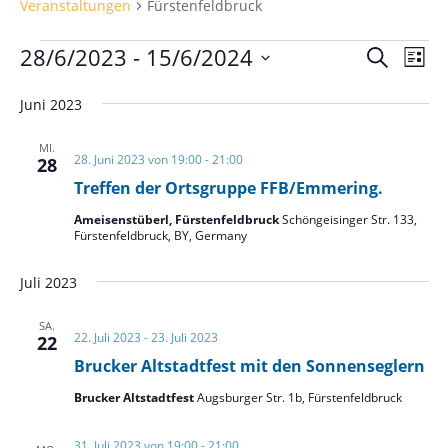
Veranstaltungen
Fürstenfeldbruck
Veranstaltungen
Verans
Ver
28/6/2023
 - 
15/6/2024
Suche
Liste
Ans
Suche
Datum
Nav
und
Juni 2023
wählen.
Ansich
MI.
Naviga
28. Juni 2023 von 19:00
-
21:00
28
Treffen der Ortsgruppe FFB/Emmering.
Ameisenstüberl, Fürstenfeldbruck
Schöngeisinger Str. 133,
Fürstenfeldbruck, BY, Germany
Juli 2023
SA.
22. Juli 2023
-
23. Juli 2023
22
Brucker Altstadtfest mit den Sonnenseglern
Brucker Altstadtfest
Augsburger Str. 1b, Fürstenfeldbruck
31. Juli 2023 von 19:00
-
21:00