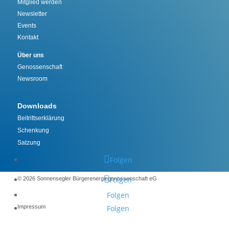
Mitglied werden
Newsletter
Events
Kontakt
Über uns
Genossenschaft
Newsroom
Downloads
Beitrittserklärung
Schenkung
Satzung
Folgen
Folgen
©️ 2026 Sonnensegler Bürgerenergiegenossenschaft eG
Folgen
Impressum
Folgen