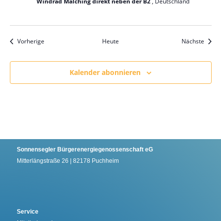
Windrad Malching direkt neben der B2
, Deutschland
Veranstaltungen
Veran
Vorherige
Heute
Nächste
Kalender abonnieren
Sonnensegler Bürgerenergiegenossenschaft eG
Mitterlängstraße 26 | 82178 Puchheim
Service