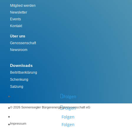
Mitglied werden
Newsletter
Events
Kontakt
Über uns
Genossenschaft
Newsroom
Downloads
Beitrittserklärung
Schenkung
Satzung
Folgen
Folgen
©️ 2026 Sonnensegler Bürgerenergiegenossenschaft eG
Folgen
Impressum
Folgen