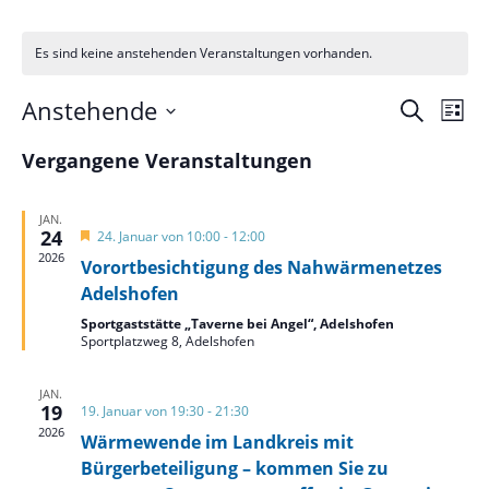
Es sind keine anstehenden Veranstaltungen vorhanden.
Verans
Ver
Anstehende
Suche
Liste
Ans
Suche
Datum
Nav
und
Vergangene Veranstaltungen
wählen.
Ansich
Naviga
JAN.
24
Hervorgehoben
24. Januar von 10:00
-
12:00
2026
Vorortbesichtigung des Nahwärmenetzes
Adelshofen
Sportgaststätte „Taverne bei Angel“, Adelshofen
Sportplatzweg 8, Adelshofen
JAN.
19
19. Januar von 19:30
-
21:30
2026
Wärmewende im Landkreis mit
Bürgerbeteiligung – kommen Sie zu