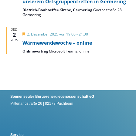
unserem Ortsgruppentreffen in Germering
Dietrich-Bonhoeffer-Kirche, Germering
Goethestraße 28,
Germering
DEZ.
2
Hervorgehoben
2. Dezember 2025 von 19:00
-
21:30
2025
Wärmewendewoche – online
Onlinevortrag
Microsoft Teams, online
Sonnensegler Bürgerenergiegenossenschaft eG
Mitterlängstraße 26 | 82178 Puchheim
Service