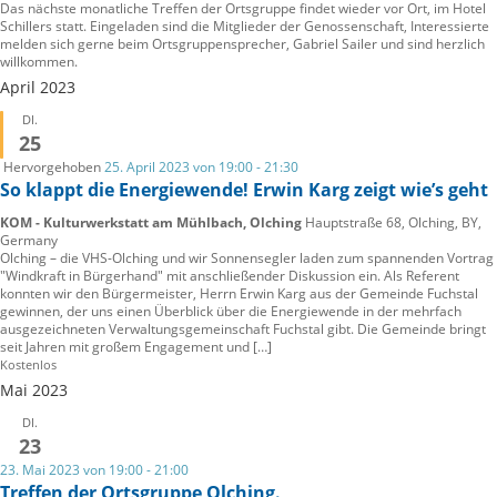
Das nächste monatliche Treffen der Ortsgruppe findet wieder vor Ort, im Hotel
Schillers statt. Eingeladen sind die Mitglieder der Genossenschaft, Interessierte
melden sich gerne beim Ortsgruppensprecher, Gabriel Sailer und sind herzlich
willkommen.
April 2023
DI.
25
Hervorgehoben
25. April 2023 von 19:00
-
21:30
So klappt die Energiewende! Erwin Karg zeigt wie’s geht
KOM - Kulturwerkstatt am Mühlbach, Olching
Hauptstraße 68, Olching, BY,
Germany
Olching – die VHS-Olching und wir Sonnensegler laden zum spannenden Vortrag
"Windkraft in Bürgerhand" mit anschließender Diskussion ein. Als Referent
konnten wir den Bürgermeister, Herrn Erwin Karg aus der Gemeinde Fuchstal
gewinnen, der uns einen Überblick über die Energiewende in der mehrfach
ausgezeichneten Verwaltungsgemeinschaft Fuchstal gibt. Die Gemeinde bringt
seit Jahren mit großem Engagement und […]
Kostenlos
Mai 2023
DI.
23
23. Mai 2023 von 19:00
-
21:00
Treffen der Ortsgruppe Olching.