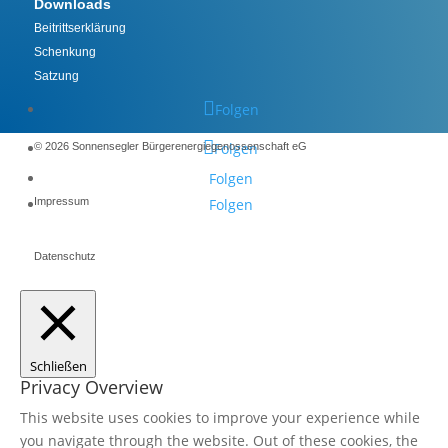
Downloads
Beitrittserklärung
Schenkung
Satzung
Folgen
Folgen
©️ 2026 Sonnensegler Bürgerenergiegenossenschaft eG
Folgen
Impressum
Folgen
Datenschutz
Schließen
Privacy Overview
This website uses cookies to improve your experience while
you navigate through the website. Out of these cookies, the