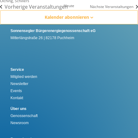
Olching, Schillers
Heute
Vorherige
Veranstaltungen
Nächste
Veranstaltungen
Kalender abonnieren
Sonnensegler Bürgerenergiegenossenschaft eG
Mitterlängstraße 26 | 82178 Puchheim
Service
Mitglied werden
Newsletter
Events
Kontakt
Über uns
Genossenschaft
Newsroom