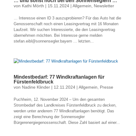
… und sonst noch bei den Sonnenseglern …
von
Kathi Mörth
|
15.11.2024
|
Allgemein
,
Newsletter
… Interesse einen ID 3 auszuprobieren? Für das Auto hat die
Genossenschaft noch einen Leasingvertrag mit 16 Monaten
Laufzeit. Wir suchen Interessierte, die den Leasingvertrag
übernehmen möchten. Bei Interesse gerne melden
stefan.eibl@sonnensegler.bayern … letzten...
Mindestbedarf: 77 Windkraftanlagen für
Fürstenfeldbruck
von
Nadine Klinder
|
12.11.2024
|
Allgemein
,
Presse
Puchheim, 12. November 2024 – Um den gesamten
Strombedarf des Landkreises Fürstenfeldbruck zu decken,
werden unter anderem 77 Windkraftanlagen benötigt. Das
zeigt eine Berechnung der Sonnensegler
Bürgerenergiegenossenschaft. Diese Zahl basiert auf einer...