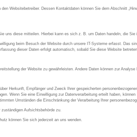
h den Websitebetreiber. Dessen Kontaktdaten können Sie dem Abschnitt „Hinwe
e uns diese mitteilen. Hierbei kann es sich z. B. um Daten handeln, die Sie 
illigung beim Besuch der Website durch unsere IT-Systeme erfasst. Das sind
rfassung dieser Daten erfolgt automatisch, sobald Sie diese Website betreten
Bereitstellung der Website zu gewährleisten. Andere Daten können zur Analyse
ft über Herkunft, Empfänger und Zweck Ihrer gespeicherten personenbezogene
gen. Wenn Sie eine Einwilligung zur Datenverarbeitung erteilt haben, können Si
stimmten Umständen die Einschränkung der Verarbeitung Ihrer personenbezog
r zuständigen Aufsichtsbehörde zu.
utz können Sie sich jederzeit an uns wenden.