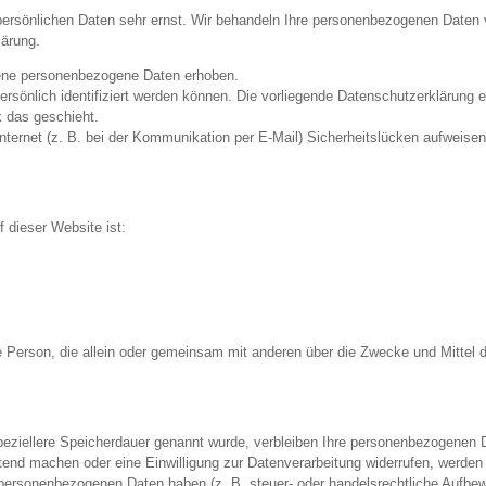
persönlichen Daten sehr ernst. Wir behandeln Ihre personenbezogenen Daten 
lärung.
ene personenbezogene Daten erhoben.
önlich identifiziert werden können. Die vorliegende Datenschutzerklärung er
k das geschieht.
Internet (z. B. bei der Kommunikation per E-Mail) Sicherheitslücken aufweise
f dieser Website ist:
ische Person, die allein oder gemeinsam mit anderen über die Zwecke und Mitte
peziellere Speicherdauer genannt wurde, verbleiben Ihre personenbezogenen D
tend machen oder eine Einwilligung zur Datenverarbeitung widerrufen, werden 
 personenbezogenen Daten haben (z. B. steuer- oder handelsrechtliche Aufbewah