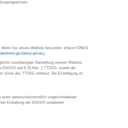
nalyseprogrammen.
). Wenn Sie unsere Website besuchen, erfasst IONOS
.de/terms-gtc/terms-privacy
.
lichst zuverlässigen Darstellung unserer Website.
it. a DSGVO und § 25 Abs. 1 TTDSG, soweit die
) im Sinne des TTDSG umfasst. Die Einwilligung ist
m einen datenschutzrechtlich vorgeschriebenen
nter Einhaltung der DSGVO verarbeitet.