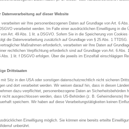
 Datenverarbeitung auf dieser Website
n, verarbeiten wir Ihre personenbezogenen Daten auf Grundlage von Art. 6 Abs
DSGVO verarbeitet werden. Im Falle einer ausdrücklichen Einwilligung in die
von Art. 49 Abs. 1 lit. a DSGVO. Sofern Sie in die Speicherung von Cookies od
rfolgt die Datenverarbeitung zusätzlich auf Grundlage von § 25 Abs. 1 TTDSG. Di
vertraglicher Maßnahmen erforderlich, verarbeiten wir Ihre Daten auf Grundla
einer rechtlichen Verpflichtung erforderlich sind auf Grundlage von Art. 6 Abs
 Abs. 1 lit. f DSGVO erfolgen. Über die jeweils im Einzelfall einschlägigen R
ge Drittstaaten
t Sitz in den USA oder sonstigen datenschutzrechtlich nicht sicheren Dritts
gen und dort verarbeitet werden. Wir weisen darauf hin, dass in diesen Lände
rnehmen dazu verpflichtet, personenbezogene Daten an Sicherheitsbehörden h
er nicht ausgeschlossen werden, dass US-Behörden (z. B. Geheimdienste) Ihr
haft speichern. Wir haben auf diese Verarbeitungstätigkeiten keinen Einflu
sdrücklichen Einwilligung möglich. Sie können eine bereits erteilte Einwilligu
iderruf unberührt.