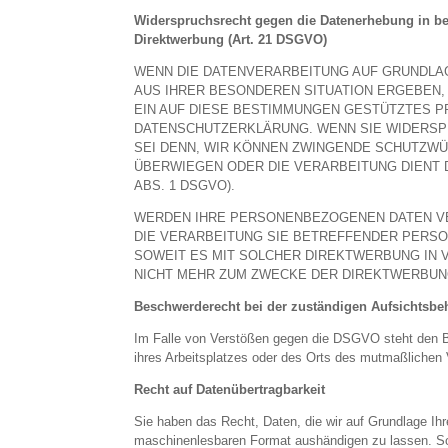
Widerspruchsrecht gegen die Datenerhebung in b
Direktwerbung (Art. 21 DSGVO)
WENN DIE DATENVERARBEITUNG AUF GRUNDLAGE 
AUS IHRER BESONDEREN SITUATION ERGEBEN,
EIN AUF DIESE BESTIMMUNGEN GESTÜTZTES PR
DATENSCHUTZERKLÄRUNG. WENN SIE WIDERSP
SEI DENN, WIR KÖNNEN ZWINGENDE SCHUTZWÜ
ÜBERWIEGEN ODER DIE VERARBEITUNG DIENT
ABS. 1 DSGVO).
WERDEN IHRE PERSONENBEZOGENEN DATEN VER
DIE VERARBEITUNG SIE BETREFFENDER PERSO
SOWEIT ES MIT SOLCHER DIREKTWERBUNG IN
NICHT MEHR ZUM ZWECKE DER DIREKTWERBUNG
Beschwerderecht bei der zuständigen Aufsichtsbe
Im Falle von Verstößen gegen die DSGVO steht den Be
ihres Arbeitsplatzes oder des Orts des mutmaßlichen 
Recht auf Datenübertragbarkeit
Sie haben das Recht, Daten, die wir auf Grundlage Ihre
maschinenlesbaren Format aushändigen zu lassen. Sofe