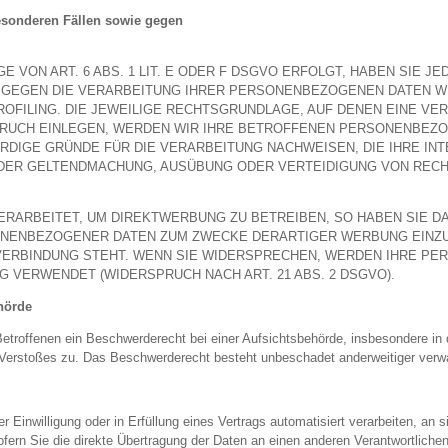
esonderen Fällen sowie gegen
VON ART. 6 ABS. 1 LIT. E ODER F DSGVO ERFOLGT, HABEN SIE JE
 GEGEN DIE VERARBEITUNG IHRER PERSONENBEZOGENEN DATEN WI
OFILING. DIE JEWEILIGE RECHTSGRUNDLAGE, AUF DENEN EINE VE
RUCH EINLEGEN, WERDEN WIR IHRE BETROFFENEN PERSONENBEZO
RDIGE GRÜNDE FÜR DIE VERARBEITUNG NACHWEISEN, DIE IHRE INT
 DER GELTENDMACHUNG, AUSÜBUNG ODER VERTEIDIGUNG VON RECH
ARBEITET, UM DIREKTWERBUNG ZU BETREIBEN, SO HABEN SIE D
NENBEZOGENER DATEN ZUM ZWECKE DERARTIGER WERBUNG EINZULE
 VERBINDUNG STEHT. WENN SIE WIDERSPRECHEN, WERDEN IHRE P
 VERWENDET (WIDERSPRUCH NACH ART. 21 ABS. 2 DSGVO).
hörde
troffenen ein Beschwerderecht bei einer Aufsichtsbehörde, insbesondere in d
Verstoßes zu. Das Beschwerderecht besteht unbeschadet anderweitiger verwal
r Einwilligung oder in Erfüllung eines Vertrags automatisiert verarbeiten, an 
rn Sie die direkte Übertragung der Daten an einen anderen Verantwortlichen v