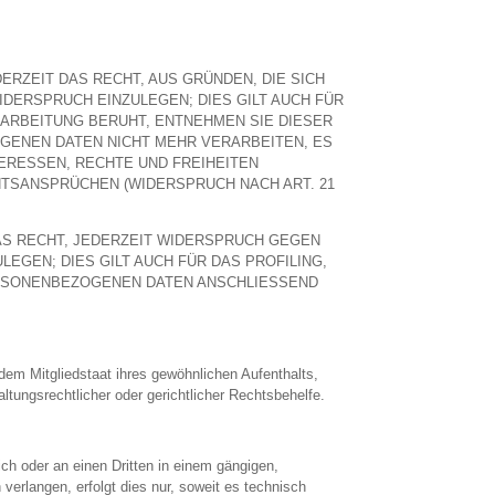
DERZEIT DAS RECHT, AUS GRÜNDEN, DIE SICH
DERSPRUCH EINZULEGEN; DIES GILT AUCH FÜR
RARBEITUNG BERUHT, ENTNEHMEN SIE DIESER
GENEN DATEN NICHT MEHR VERARBEITEN, ES
ERESSEN, RECHTE UND FREIHEITEN
TSANSPRÜCHEN (WIDERSPRUCH NACH ART. 21
AS RECHT, JEDERZEIT WIDERSPRUCH GEGEN
GEN; DIES GILT AUCH FÜR DAS PROFILING,
ERSONENBEZOGENEN DATEN ANSCHLIESSEND
em Mitgliedstaat ihres gewöhnlichen Aufenthalts,
tungsrechtlicher oder gerichtlicher Rechtsbehelfe.
sich oder an einen Dritten in einem gängigen,
erlangen, erfolgt dies nur, soweit es technisch