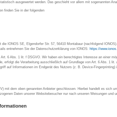
statistisch ausgewertet werden. Das geschieht vor allem mit sogenannten A
n finden Sie in der folgenden
st die IONOS SE, Elgendorfer Str. 57, 56410 Montabaur (nachfolgend IONOS
Details entnehmen Sie der Datenschutzerklärung von IONOS:
https://www.ionos
rt. 6 Abs. 1 lit. f DSGVO. Wir haben ein berechtigtes Interesse an einer mög
e, erfolgt die Verarbeitung ausschließlich auf Grundlage von Art. 6 Abs. 1 l
riff auf Informationen im Endgerät des Nutzers (z. B. Device-Fingerprinting
VV) mit dem oben genannten Anbieter geschlossen. Hierbei handelt es sich u
nbezogenen Daten unserer Websitebesucher nur nach unseren Weisungen und u
nformationen