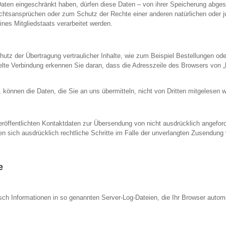
ten eingeschränkt haben, dürfen diese Daten – von ihrer Speicherung abgeseh
tsansprüchen oder zum Schutz der Rechte einer anderen natürlichen oder ju
ines Mitgliedstaats verarbeitet werden.
tz der Übertragung vertraulicher Inhalte, wie zum Beispiel Bestellungen ode
te Verbindung erkennen Sie daran, dass die Adresszeile des Browsers von „ht
 können die Daten, die Sie an uns übermitteln, nicht von Dritten mitgelesen 
öffentlichten Kontaktdaten zur Übersendung von nicht ausdrücklich angeford
lten sich ausdrücklich rechtliche Schritte im Falle der unverlangten Zusendu
e
sch Informationen in so genannten Server-Log-Dateien, die Ihr Browser automa