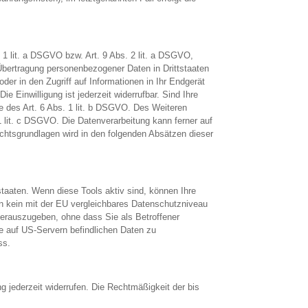
. 1 lit. a DSGVO bzw. Art. 9 Abs. 2 lit. a DSGVO,
 Übertragung personenbezogener Daten in Drittstaaten
er in den Zugriff auf Informationen in Ihr Endgerät
e Einwilligung ist jederzeit widerrufbar. Sind Ihre
ge des Art. 6 Abs. 1 lit. b DSGVO. Des Weiteren
. 1 lit. c DSGVO. Die Datenverarbeitung kann ferner auf
echtsgrundlagen wird in den folgenden Absätzen dieser
taaten. Wenn diese Tools aktiv sind, können Ihre
rn kein mit der EU vergleichbares Datenschutzniveau
erauszugeben, ohne dass Sie als Betroffener
e auf US-Servern befindlichen Daten zu
ss.
ng jederzeit widerrufen. Die Rechtmäßigkeit der bis