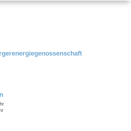
rgerenergiegenossenschaft
n
hr
hr