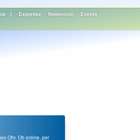
kte
Expertise
Newsroom
Events
es Ohr. Ob online, per