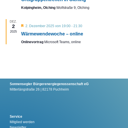
Kolpingheim, Olching
Wolfstraße 9, Olching
DEZ.
2
Hervorgehoben
2. Dezember 2025 von 19:00
-
21:30
2025
Wärmewendewoche – online
Onlinevortrag
Microsoft Teams, online
Sonnensegler Bürgerenergiegenossenschaft eG
Mitterlängstraße 26 | 82178 Puchheim
Service
Mitglied werden
Newsletter