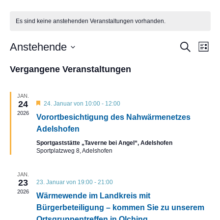
Es sind keine anstehenden Veranstaltungen vorhanden.
Veranst
Ver
Anstehende
Suche
Liste
Ans
Suche
Datum
Nav
und
Vergangene Veranstaltungen
wählen.
Ansicht
Navigat
JAN.
24
Hervorgehoben
24. Januar von 10:00
-
12:00
2026
Vorortbesichtigung des Nahwärmenetzes
Adelshofen
Sportgaststätte „Taverne bei Angel“, Adelshofen
Sportplatzweg 8, Adelshofen
JAN.
23
23. Januar von 19:00
-
21:00
2026
Wärmewende im Landkreis mit
Bürgerbeteiligung – kommen Sie zu unserem
Ortsgruppentreffen in Olching