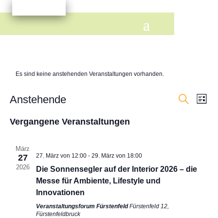
Fürstenfeldbruck
Es sind keine anstehenden Veranstaltungen vorhanden.
Veranst
Ver
Anstehende
Liste
Ans
Suche
Suche
Datum
Nav
und
Vergangene Veranstaltungen
wählen.
Ansicht
Navigat
März
27. März von 12:00
-
29. März von 18:00
27
2026
Die Sonnensegler auf der Interior 2026 – die
Messe für Ambiente, Lifestyle und
Innovationen
Veranstaltungsforum Fürstenfeld
Fürstenfeld 12,
Fürstenfeldbruck