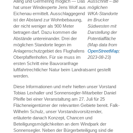
Alling und Germering möglich — Das
Ausschnitt – die
hat unser Windexperte Jens Wolf aus
möglichen
Eichenau ermittelt. Ausschlaggegend
WKA-Standorte
ist der Abstand zur Wohnbebauung,
im Brucker
der nicht weniger als 900 Meter
Südwesten mit
betragen darf. Dazu kommen die
Darstellung der
Abstände untereinander. Drei der
Potentialfläche
möglichen Standorte liegen im
(Map data from
Anlagenschutzgebiet des Flughafens
OpenStreetMap
;
Oberpfaffenhofen. Für sie muss im
2023-08-23
)
ersten Schritt eine Bauvoranfrage
luftfahrtrechtlicher Natur beim Landratsamt gestellt
werden.
Diese Informationen und mehr hielten unser Vorstand
Tobias Lexhaller und Sonnensegler-Mitarbeiter Daniel
Pfeifle bei einer Veranstaltung am 27. Juli für 25
Flächeneigentümer der relevanten Gebiete bereit. Falk-
Wilhelm Schulz, unser Vorstandsvorsitzender,
erläuterte danach Konzept, Chancen und
Beteiligungsmöglichkeiten an dem Windpark der
Sonnensegler. Neben der Bürgerbeteiligung sind die