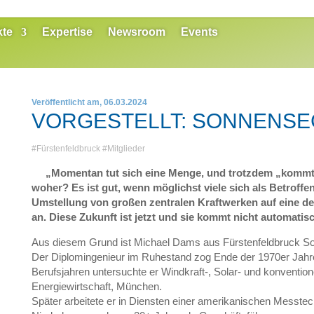
kte
Expertise
Newsroom
Events
Veröffentlicht am, 06.03.2024
VORGESTELLT: SONNENSE
#
Fürstenfeldbruck
#
Mitglieder
„Momentan tut sich eine Menge, und trotzdem „kommt
woher? Es ist gut, wenn möglichst viele sich als Betroffe
Umstellung von großen zentralen Kraftwerken auf eine deze
an. Diese Zukunft ist jetzt und sie kommt nicht automatisc
Aus diesem Grund ist Michael Dams aus Fürstenfeldbruck So
Der Diplomingenieur im Ruhestand zog Ende der 1970er Jahre
Berufsjahren untersuchte er Windkraft-, Solar- und konvention
Energiewirtschaft, München.
Später arbeitete er in Diensten einer amerikanischen Messtec