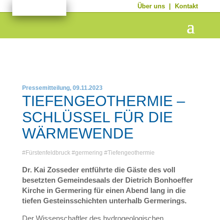
Über uns
|
Kontakt
Pressemitteilung, 09.11.2023
TIEFENGEOTHERMIE –
SCHLÜSSEL FÜR DIE
WÄRMEWENDE
#
Fürstenfeldbruck
#
germering
#
Tiefengeothermie
Dr. Kai Zosseder entführte die Gäste des voll
besetzten Gemeindesaals der Dietrich Bonhoeffer
Kirche in Germering für einen Abend lang in die
tiefen Gesteinsschichten unterhalb Germerings.
Der Wissenschaftler des hydrogeologischen