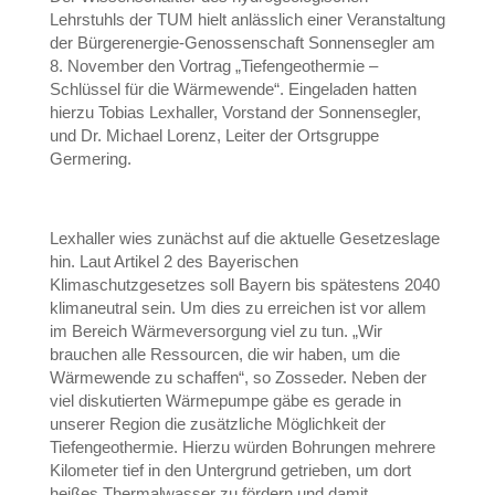
Lehrstuhls der TUM hielt anlässlich einer Veranstaltung
der Bürgerenergie-Genossenschaft Sonnensegler am
8. November den Vortrag „Tiefengeothermie –
Schlüssel für die Wärmewende“. Eingeladen hatten
hierzu Tobias Lexhaller, Vorstand der Sonnensegler,
und Dr. Michael Lorenz, Leiter der Ortsgruppe
Germering.
Lexhaller wies zunächst auf die aktuelle Gesetzeslage
hin. Laut Artikel 2 des Bayerischen
Klimaschutzgesetzes soll Bayern bis spätestens 2040
klimaneutral sein. Um dies zu erreichen ist vor allem
im Bereich Wärmeversorgung viel zu tun. „Wir
brauchen alle Ressourcen, die wir haben, um die
Wärmewende zu schaffen“, so Zosseder. Neben der
viel diskutierten Wärmepumpe gäbe es gerade in
unserer Region die zusätzliche Möglichkeit der
Tiefengeothermie. Hierzu würden Bohrungen mehrere
Kilometer tief in den Untergrund getrieben, um dort
heißes Thermalwasser zu fördern und damit