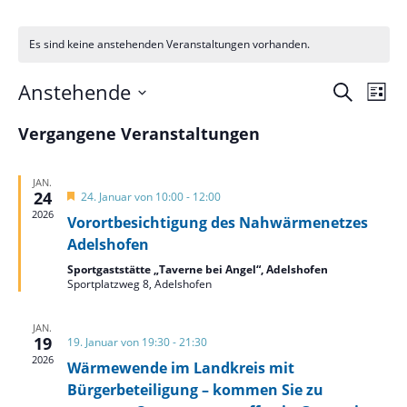
Es sind keine anstehenden Veranstaltungen vorhanden.
Verans
Ver
Anstehende
Suche
Liste
Ans
Suche
Datum
Nav
und
Vergangene Veranstaltungen
wählen.
Ansich
Naviga
JAN.
24
Hervorgehoben
24. Januar von 10:00
-
12:00
2026
Vorortbesichtigung des Nahwärmenetzes
Adelshofen
Sportgaststätte „Taverne bei Angel“, Adelshofen
Sportplatzweg 8, Adelshofen
JAN.
19
19. Januar von 19:30
-
21:30
2026
Wärmewende im Landkreis mit
Bürgerbeteiligung – kommen Sie zu