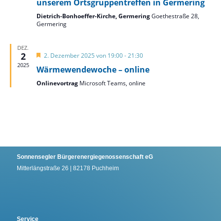
unserem Ortsgruppentreffen in Germering
Dietrich-Bonhoeffer-Kirche, Germering
Goethestraße 28,
Germering
DEZ.
2
Hervorgehoben
2. Dezember 2025 von 19:00
-
21:30
2025
Wärmewendewoche – online
Onlinevortrag
Microsoft Teams, online
Sonnensegler Bürgerenergiegenossenschaft eG
Mitterlängstraße 26 | 82178 Puchheim
Service