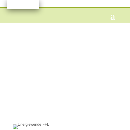
PV-Anlage
Bürgerstadl
Grafrath