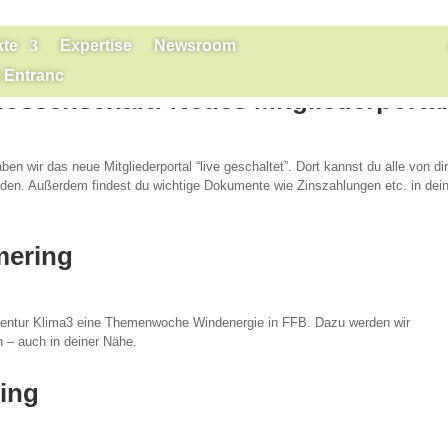
kte
Expertise
Newsroom
 Entranc
nossenschaft: Neues Mitgliederporta
 wir das neue Mitgliederportal “live geschaltet”. Dort kannst du alle von di
nden. Außerdem findest du wichtige Dokumente wie Zinszahlungen etc. in de
ering
agentur Klima3 eine Themenwoche Windenergie in FFB. Dazu werden wir
 – auch in deiner Nähe.
ing