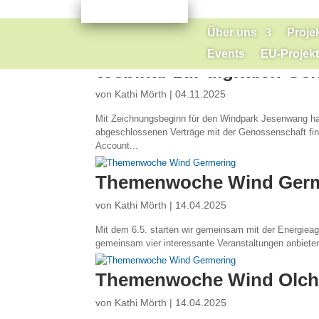
Über uns
Proje
Events
EU-Projekt
Webinar zur digitalen Ge
von
Kathi Mörth
|
04.11.2025
Mit Zeichnungsbeginn für den Windpark Jesenwang haben
abgeschlossenen Verträge mit der Genossenschaft fi
Account...
Themenwoche Wind Germ
von
Kathi Mörth
|
14.04.2025
Mit dem 6.5. starten wir gemeinsam mit der Energie
gemeinsam vier interessante Veranstaltungen anbieten
Themenwoche Wind Olch
von
Kathi Mörth
|
14.04.2025