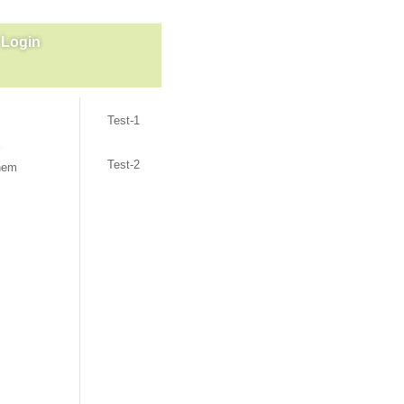
Login
Projekte
l
Test-1
r
Test-2
inem