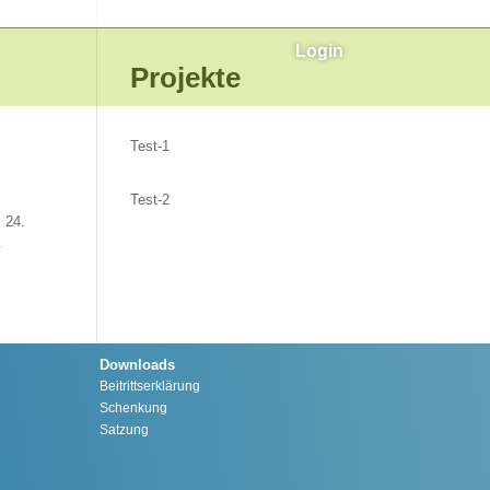
Login
Projekte
Test-1
Test-2
 24.
.
Downloads
Beitrittserklärung
Schenkung
Satzung