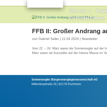
Über uns
Proje
EU-Projekt Entranc
FFB II: Großer Andrang a
von
Gabriel Sailer
|
11.04.2024
|
Newsletter
Vom 22. – 24. März waren die Sonnensegler auf der In
März waren wir Aussteller auf der Interior Messe im V
Sonnensegler Bürgerenergiegenossenschaft eG
Mitterlängstraße 26 | 82178 Puchheim