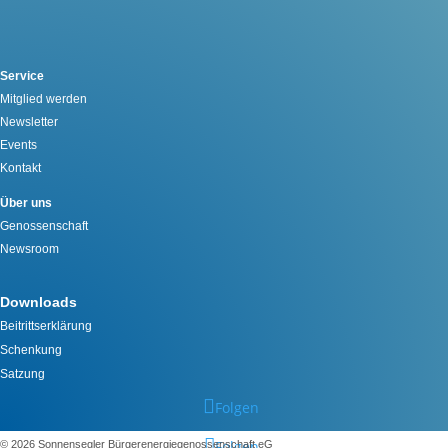
Service
Mitglied werden
Newsletter
Events
Kontakt
Über uns
Genossenschaft
Newsroom
Downloads
Beitrittserklärung
Schenkung
Satzung
Folgen
Folgen
©️ 2026 Sonnensegler Bürgerenergiegenossenschaft eG