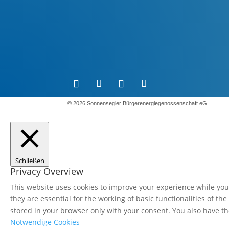
©️ 2026 Sonnensegler Bürgerenergiegenossenschaft eG
Schließen
Privacy Overview
This website uses cookies to improve your experience while you 
they are essential for the working of basic functionalities of t
stored in your browser only with your consent. You also have th
Notwendige Cookies