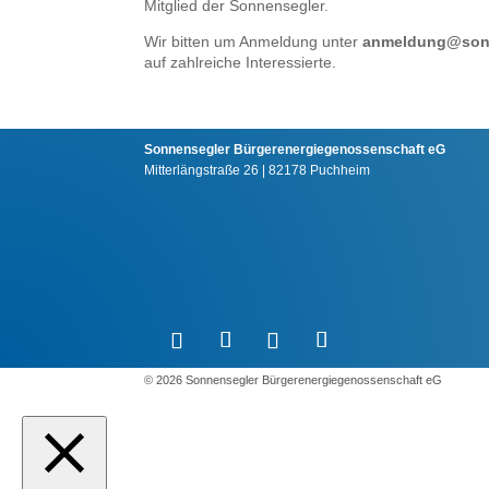
Mitglied der Sonnensegler.
Wir bitten um Anmeldung unter
anmeldung@sonn
auf zahlreiche Interessierte.
Sonnensegler Bürgerenergiegenossenschaft eG
Mitterlängstraße 26 | 82178 Puchheim
©️ 2026 Sonnensegler Bürgerenergiegenossenschaft eG