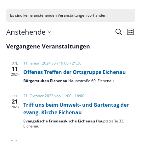
Es sind keine anstehenden Veranstaltungen vorhanden.
Verans
Ver
Anstehende
Suche
Liste
Ans
Suche
Datum
Nav
und
Vergangene Veranstaltungen
wählen.
Ansich
Naviga
11. Januar 2024 von 19:00
-
21:30
JAN.
11
Offenes Treffen der Ortsgruppe Eichenau
2024
Bürgerstuben Eichenau
Hauptstraße 60, Eichenau
21. Oktober 2023 von 11:00
-
16:00
OKT.
21
Triff uns beim Umwelt- und Gartentag der
2023
evang. Kirche Eichenau
Evangelische Friedenskirche Eichenau
Hauptstraße 33,
Eichenau