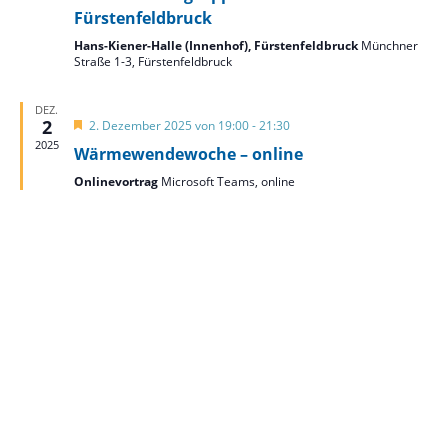
Fürstenfeldbruck
Hans-Kiener-Halle (Innenhof), Fürstenfeldbruck
Münchner
Straße 1-3, Fürstenfeldbruck
DEZ.
2
Hervorgehoben
2. Dezember 2025 von 19:00
-
21:30
2025
Wärmewendewoche – online
Onlinevortrag
Microsoft Teams, online
Sonnensegler Bürgerenergiegenossenschaft eG
Mitterlängstraße 26 | 82178 Puchheim