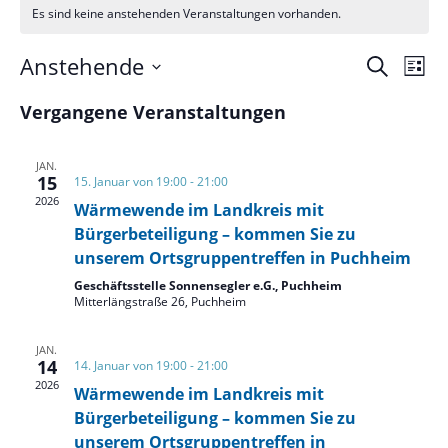
Es sind keine anstehenden Veranstaltungen vorhanden.
Verans
Ver
Anstehende
Suche
Liste
Ans
Suche
Datum
Nav
und
Vergangene Veranstaltungen
wählen.
Ansich
Naviga
JAN.
15
15. Januar von 19:00
-
21:00
2026
Wärmewende im Landkreis mit
Bürgerbeteiligung – kommen Sie zu
unserem Ortsgruppentreffen in Puchheim
Geschäftsstelle Sonnensegler e.G., Puchheim
Mitterlängstraße 26, Puchheim
JAN.
14
14. Januar von 19:00
-
21:00
2026
Wärmewende im Landkreis mit
Bürgerbeteiligung – kommen Sie zu
unserem Ortsgruppentreffen in