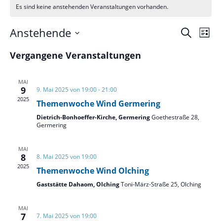
Es sind keine anstehenden Veranstaltungen vorhanden.
Verans
Ver
Anstehende
Suche
Liste
Ans
Suche
Datum
Nav
und
Vergangene Veranstaltungen
wählen.
Ansich
Naviga
MAI
9
9. Mai 2025 von 19:00
-
21:00
2025
Themenwoche Wind Germering
Dietrich-Bonhoeffer-Kirche, Germering
Goethestraße 28,
Germering
MAI
8
8. Mai 2025 von 19:00
2025
Themenwoche Wind Olching
Gaststätte Dahaom, Olching
Toni-März-Straße 25, Olching
MAI
7
7. Mai 2025 von 19:00