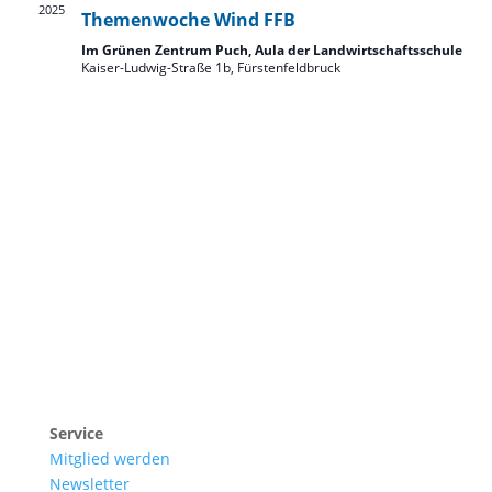
2025
Themenwoche Wind FFB
Im Grünen Zentrum Puch, Aula der Landwirtschaftsschule
Kaiser-Ludwig-Straße 1b, Fürstenfeldbruck
Sonnensegler Bürgerenergiegenossenschaft eG
Mitterlängstraße 26 | 82178 Puchheim
Service
Mitglied werden
Newsletter