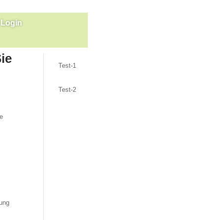
Login
Projekte
ie
Test-1
Test-2
me
nung