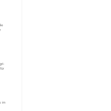
die
r
ri-
für
s im