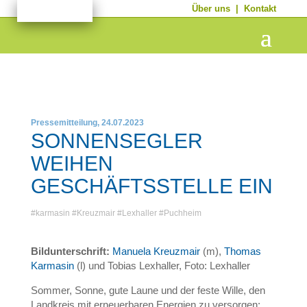
Über uns
|
Kontakt
Pressemitteilung, 24.07.2023
SONNENSEGLER
WEIHEN
GESCHÄFTSSTELLE EIN
#
karmasin
#
Kreuzmair
#
Lexhaller
#
Puchheim
Bildunterschrift:
Manuela Kreuzmair
(m),
Thomas
Karmasin
(l) und Tobias Lexhaller, Foto: Lexhaller
Sommer, Sonne, gute Laune und der feste Wille, den
Landkreis mit erneuerbaren Energien zu versorgen: