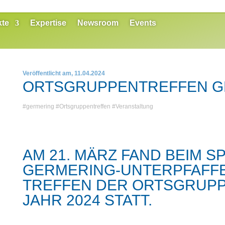
kte
Expertise
Newsroom
Events
Veröffentlicht am, 11.04.2024
ORTSGRUPPENTREFFEN G
#
germering
#
Ortsgruppentreffen
#
Veranstaltung
AM 21. MÄRZ FAND BEIM S
GERMERING-UNTERPFAFF
TREFFEN DER ORTSGRUPP
JAHR 2024 STATT.