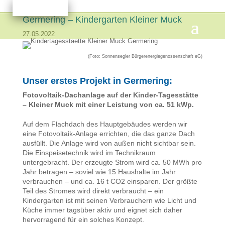
Germering – Kindergarten Kleiner Muck
27.05.2022
(Foto: Sonnensegler Bürgerenergiegenossenschaft eG)
Unser erstes Projekt in Germering:
Fotovoltaik-Dachanlage auf der Kinder-Tagesstätte
– Kleiner Muck mit einer Leistung von ca. 51 kWp.
Auf dem Flachdach des Hauptgebäudes werden wir
eine Fotovoltaik-Anlage errichten, die das ganze Dach
ausfüllt. Die Anlage wird von außen nicht sichtbar sein.
Die Einspeisetechnik wird im Technikraum
untergebracht. Der erzeugte Strom wird ca. 50 MWh pro
Jahr betragen – soviel wie 15 Haushalte im Jahr
verbrauchen – und ca. 16 t CO2 einsparen. Der größte
Teil des Stromes wird direkt verbraucht – ein
Kindergarten ist mit seinen Verbrauchern wie Licht und
Küche immer tagsüber aktiv und eignet sich daher
hervorragend für ein solches Konzept.