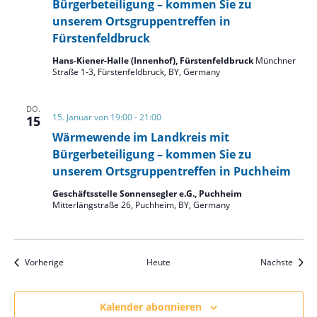
Bürgerbeteiligung – kommen Sie zu
unserem Ortsgruppentreffen in
Fürstenfeldbruck
Hans-Kiener-Halle (Innenhof), Fürstenfeldbruck
Münchner
Straße 1-3, Fürstenfeldbruck, BY, Germany
DO.
15. Januar von 19:00
-
21:00
15
Wärmewende im Landkreis mit
Bürgerbeteiligung – kommen Sie zu
unserem Ortsgruppentreffen in Puchheim
Geschäftsstelle Sonnensegler e.G., Puchheim
Mitterlängstraße 26, Puchheim, BY, Germany
Veranstaltungen
Veran
Vorherige
Heute
Nächste
Kalender abonnieren