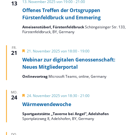
13. November 2025 von 19:00
-
21:00
13
Offenes Treffen der Ortsgruppen
Fürstenfeldbruck und Emmering
Ameisenstüberl, Fürstenfeldbruck
Schöngeisinger Str. 133,
Fürstenfeldbruck, BY, Germany
FR.
Hervorgehoben
21. November 2025 von 18:00
-
19:00
21
Webinar zur digitalen Genossenschaft:
Neues Mitgliederportal
Onlinevortrag
Microsoft Teams, online, Germany
MO.
Hervorgehoben
24. November 2025 von 18:30
-
21:00
24
Wärmewendewoche
Sportgaststätte „Taverne bei Angel“, Adelshofen
Sportplatzweg 8, Adelshofen, BY, Germany
DO.