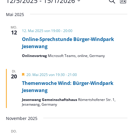
12/5/2025
 - 
15/1/2026
Suche
Liste
Ans
Suche
Datum
Nav
und
Mai 2025
wählen.
Ansich
MO.
Naviga
12. Mai 2025 von 19:00
-
20:00
12
Online-Sprechstunde Bürger-Windpark
Jesenwang
Onlinevortrag
Microsoft Teams, online, Germany
DI.
Hervorgehoben
20. Mai 2025 von 19:30
-
21:00
20
Themenwoche Wind: Bürger-Windpark
Jesenwang
Jesenwang Gemeinschaftshaus
Römertshofener Str. 1,
Jesenwang, Germany
November 2025
DO.