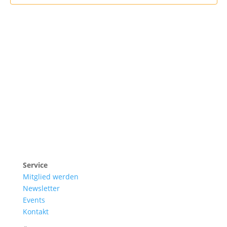
Sonnensegler Bürgerenergiegenossenschaft eG
Mitterlängstraße 26 | 82178 Puchheim
Service
Mitglied werden
Newsletter
Events
Kontakt